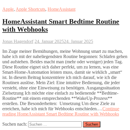
Apple
,
Apple Shortcuts
,
HomeAssistant
HomeAssistant Smart Bedtime Routine
with Webhooks
Jonas Hagendorf
24. Januar 2025
24. Januar 2025
Im Zuge meiner Bemühungen, meine Wohnung smart zu machen,
habe ich mit der naheliegendsten Routine begonnen: Schlafen gehen
und aufstehen. Beides macht man (mehr oder weniger) jeden Tag.
Diese Routine eignet sich daher perfekt, um zu lernen, was eine
Smart-Home-Automation leisten muss, damit sie wirklich „smart“
ist. In diesem Beitrag konzentriere ich mich darauf, wie ich die
Routinen auslöse. Mein Ziel: Eine intuitive Bedienung, die jeder
versteht, ohne eine Einweisung zu benötigen. Ausgangssituation
Zielsetzung Ich möchte eine einfach zu bedienende **Bedtime-
Routine** mit einem entsprechenden **WakeUp-Prozess**
erstellen. Die Besonderheiten: Umsetzung Um diese Ziele zu
erreichen, habe ich mich für Webhooks entschieden.…
Continue
reading
HomeAssistant Smart Bedtime Routine with Webhooks
Suchen nach: