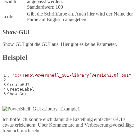
-width
angepasst werden.
Standardwert: 100
Gibt die Schriftfarbe an. Auch hier wird der Name der
-color
Farbe auf Englisch angegeben
Show-GUI
Show-GUI gibt die GUI aus. Hier gibt es keine Parameter.
Beispiel
1

. 
"C:\Temp\Powershell_GUI-library[Version1.0].ps1"
2

3

CreateGUI 

4

CreateLabel

Show
-
Gui
Ich hoffe ich konnte euch damit die Erstellung einfacher GUI’s
etwas erleichtern. Über Kommentare und Verbesserungsvorschläge
freue ich mich sehr.