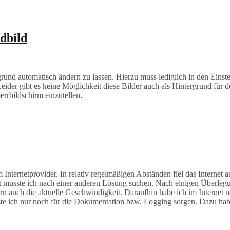
dbild
rund automatisch ändern zu lassen. Hierzu muss lediglich in den Eins
ider gibt es keine Möglichkeit diese Bilder auch als Hintergrund für d
rrbildschirm einzutellen.
nternetprovider. In relativ regelmäßigen Abständen fiel das Internet a
omit musste ich nach einer anderen Lösung suchen. Nach einigen Überle
ern auch die aktuelle Geschwindigkeit. Daraufhin habe ich im Internet
sste ich nur noch für die Dokumentation bzw. Logging sorgen. Dazu h