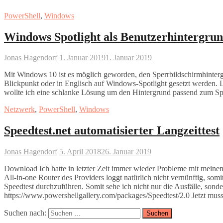
PowerShell
,
Windows
Windows Spotlight als Benutzerhintergrun
Jonas Hagendorf
1. Januar 2019
1. Januar 2019
Mit Windows 10 ist es möglich geworden, den Sperrbildschirmhinterg
Blickpunkt oder in Englisch auf Windows-Spotlight gesetzt werden. Le
wollte ich eine schlanke Lösung um den Hintergrund passend zum Spe
Netzwerk
,
PowerShell
,
Windows
Speedtest.net automatisierter Langzeittest
Jonas Hagendorf
5. April 2018
26. Januar 2019
Download Ich hatte in letzter Zeit immer wieder Probleme mit meinem I
All-in-one Router des Providers loggt natürlich nicht vernünftig, s
Speedtest durchzuführen. Somit sehe ich nicht nur die Ausfälle, sond
https://www.powershellgallery.com/packages/Speedtest/2.0 Jetzt mu
Suchen nach: